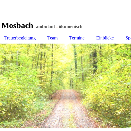
t Mosbach
t Mosbach
ambulant
-
ökumenisch
Trauerbegleitung
Team
Termine
Einblicke
Sp