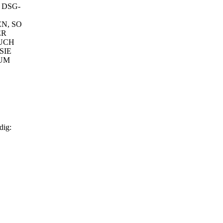
 DSG-
N, SO
ER
UCH
SIE
ZUM
dig: