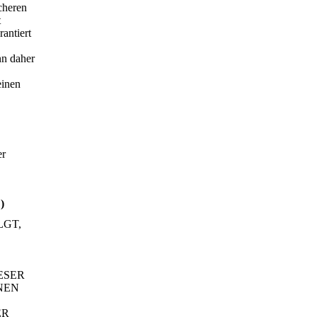
cheren
t
antiert
nn daher
einen
er
)
LGT,
ESER
NEN
ER