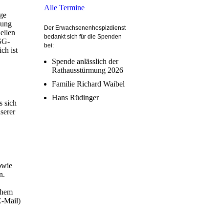
Alle Termine
ge
lung
Der Erwachsenenhospizdienst
ellen
bedankt sich für die Spenden
DSG-
bei:
ch ist
Spende anlässlich der
Rathausstürmung 2026
Familie Richard Waibel
Hans Rüdinger
s sich
serer
owie
n.
lchem
E-Mail)