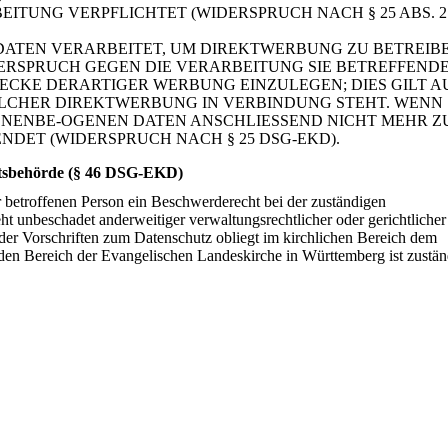
ITUNG VERPFLICHTET (WIDERSPRUCH NACH § 25 ABS. 2
ATEN VERARBEITET, UM DIREKTWERBUNG ZU BETREIBE
DERSPRUCH GEGEN DIE VERARBEITUNG SIE BETREFFEND
CKE DERARTIGER WERBUNG EINZULEGEN; DIES GILT A
SOLCHER DIREKTWERBUNG IN VERBINDUNG STEHT. WENN 
ONENBE-OGENEN DATEN ANSCHLIESSEND NICHT MEHR 
ET (WIDERSPRUCH NACH § 25 DSG-EKD).
htsbehörde (§ 46 DSG-EKD)
er betroffenen Person ein Beschwerderecht bei der zuständigen
t unbeschadet anderweitiger verwaltungsrechtlicher oder gerichtlicher
 der Vorschriften zum Datenschutz obliegt im kirchlichen Bereich dem
den Bereich der Evangelischen Landeskirche in Württemberg ist zustän