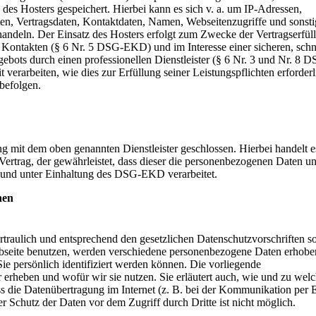
des Hosters gespeichert. Hierbei kann es sich v. a. um IP-Adressen,
n, Vertragsdaten, Kontaktdaten, Namen, Webseitenzugriffe und sonsti
handeln. Der Einsatz des Hosters erfolgt zum Zwecke der Vertragserfül
 Kontakten (§ 6 Nr. 5 DSG-EKD) und im Interesse einer sicheren, schn
gebots durch einen professionellen Dienstleister (§ 6 Nr. 3 und Nr. 8 
erarbeiten, wie dies zur Erfüllung seiner Leistungspflichten erforderli
befolgen.
g mit dem oben genannten Dienstleister geschlossen. Hierbei handelt e
ertrag, der gewährleistet, dass dieser die personenbezogenen Daten un
und unter Einhaltung des DSG-EKD verarbeitet.
nen
traulich und entsprechend den gesetzlichen Datenschutzvorschriften s
bseite benutzen, werden verschiedene personenbezogene Daten erhobe
e persönlich identifiziert werden können. Die vorliegende
r erheben und wofür wir sie nutzen. Sie erläutert auch, wie und zu we
s die Datenübertragung im Internet (z. B. bei der Kommunikation per 
r Schutz der Daten vor dem Zugriff durch Dritte ist nicht möglich.