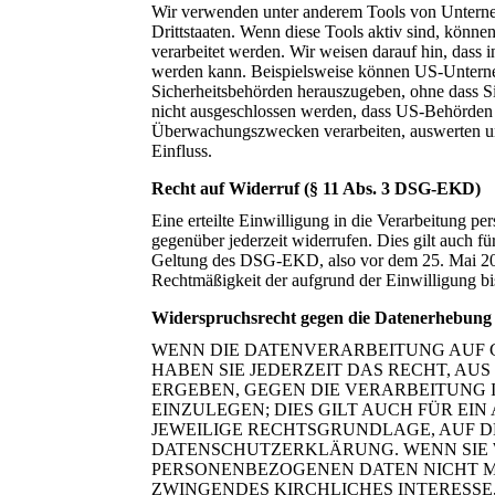
Wir verwenden unter anderem Tools von Unterneh
Drittstaaten. Wenn diese Tools aktiv sind, könne
verarbeitet werden. Wir weisen darauf hin, dass 
werden kann. Beispielsweise können US-Unterne
Sicherheitsbehörden herauszugeben, ohne dass Si
nicht ausgeschlossen werden, dass US-Behörden 
Überwachungszwecken verarbeiten, auswerten und
Einfluss.
Recht auf Widerruf (§ 11 Abs. 3 DSG-EKD)
Eine erteilte Einwilligung in die Verarbeitung
gegenüber jederzeit widerrufen. Dies gilt auch f
Geltung des DSG-EKD, also vor dem 25. Mai 2018
Rechtmäßigkeit der aufgrund der Einwilligung bis
Widerspruchsrecht gegen die Datenerhebung
WENN DIE DATENVERARBEITUNG AUF GRU
HABEN SIE JEDERZEIT DAS RECHT, AUS
ERGEBEN, GEGEN DIE VERARBEITUNG
EINZULEGEN; DIES GILT AUCH FÜR EIN
JEWEILIGE RECHTSGRUNDLAGE, AUF D
DATENSCHUTZERKLÄRUNG. WENN SIE 
PERSONENBEZOGENEN DATEN NICHT MEH
ZWINGENDES KIRCHLICHES INTERESSE,