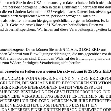
men mit Sitz in den USA oder sonstigen datenschutzrechtlich nicht si
n Ihre personenbezogene Daten in diese Drittstaaten übertragen und dor
in diesen Ländern kein mit der EU vergleichbares Datenschutzniveau gar
hmen dazu verpflichtet werden, personenbezogene Daten an
e als betroffene Person hiergegen gerichtlich vorgehen könnten. Es ka
(z. B. Geheimdienste) Ihre auf US-Servern befindlichen Daten zu
 dauerhaft speichern. Wir haben auf diese Verarbeitungstätigkeiten k
 personenbezogener Daten können Sie nach § 11 Abs. 3 DSG-EKD uns
ür den Widerruf von Einwilligungserklärungen, die uns gegenüber vor d
, erteilt worden sind. Durch den Widerruf der Einwilligung wird die
 zum Widerruf erfolgten Verarbeitung nicht berührt.
 in besonderen Fällen sowie gegen Direktwerbung (§ 25 DSG-EKD
NDLAGE VON § 6 NR. 3, Nr. 4 UND Nr. 8 DSG-EKD ERFO
 GRÜNDEN, DIE SICH AUS IHRER BESONDEREN SITUATION
 IHRER PERSONENBEZOGENEN DATEN WIDERSPRUCH
 AUF DIESE BESTIMMUNGEN GESTÜTZTES PROFILING. DIE
ENEN EINE VERARBEITUNG BERUHT, ENTNEHMEN SIE DI
WIDERSPRUCH EINLEGEN, WERDEN WIR IHRE BETROFFE
R VERARBEITEN, ES SEI DENN, ES BESTEHT EIN
 DAS INTERESE EINER DRITTEN PERSON ÜBERWIEGT OD