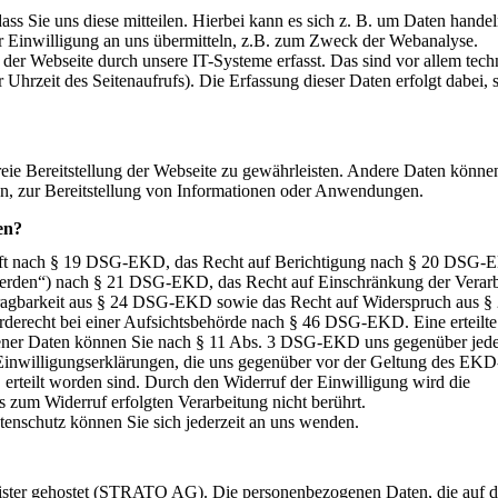
s Sie uns diese mitteilen. Hierbei kann es sich z. B. um Daten handel
r Einwilligung an uns übermitteln, z.B. zum Zweck der Webanalyse.
er Webseite durch unsere IT-Systeme erfasst. Das sind vor allem tech
 Uhrzeit des Seitenaufrufs). Die Erfassung dieser Daten erfolgt dabei, 
reie Bereitstellung der Webseite zu gewährleisten. Andere Daten könne
n, zur Bereitstellung von Informationen oder Anwendungen.
en?
unft nach § 19 DSG-EKD, das Recht auf Berichtigung nach § 20 DSG-
erden“) nach § 21 DSG-EKD, das Recht auf Einschränkung der Verar
agbarkeit aus § 24 DSG-EKD sowie das Recht auf Widerspruch aus §
erecht bei einer Aufsichtsbehörde nach § 46 DSG-EKD. Eine erteilte
gener Daten können Sie nach § 11 Abs. 3 DSG-EKD uns gegenüber jede
 Einwilligungserklärungen, die uns gegenüber vor der Geltung des EKD
 erteilt worden sind. Durch den Widerruf der Einwilligung wird die
 zum Widerruf erfolgten Verarbeitung nicht berührt.
nschutz können Sie sich jederzeit an uns wenden.
eister gehostet (STRATO AG). Die personenbezogenen Daten, die auf d