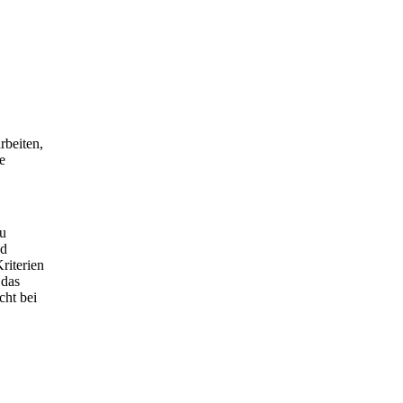
rbeiten,
e
zu
nd
riterien
 das
cht bei