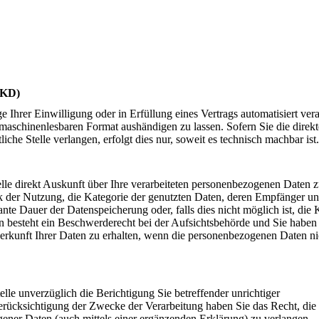
EKD)
 Ihrer Einwilligung oder in Erfüllung eines Vertrags automatisiert vera
 maschinenlesbaren Format aushändigen zu lassen. Sofern Sie die direkt
che Stelle verlangen, erfolgt dies nur, soweit es technisch machbar ist.
elle direkt Auskunft über Ihre verarbeiteten personenbezogenen Daten 
k der Nutzung, die Kategorie der genutzten Daten, deren Empfänger u
ante Dauer der Datenspeicherung oder, falls dies nicht möglich ist, die K
en besteht ein Beschwerderecht bei der Aufsichtsbehörde und Sie haben
Herkunft Ihrer Daten zu erhalten, wenn die personenbezogenen Daten ni
lle unverzüglich die Berichtigung Sie betreffender unrichtiger
rücksichtigung der Zwecke der Verarbeitung haben Sie das Recht, die
ener Daten (auch mittels einer ergänzenden Erklärung) zu verlangen.