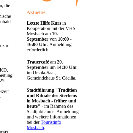
n, die
Aktuelles
nische
sobald
Letzte Hilfe Kurs
in
Kooperation mit der VHS
Mosbach am
19.
September
von
10:00 -
16:00 Uhr
. Anmeldung
n zur
erforderlich.
Trauercafé
am
20.
September
um
14:30 Uhr
EKD,
im Ursula-Saal,
beitung
Gemeindehaus St. Cäcilia.
 25
Stadtführung "Tradition
rzeit
und Rituale des Sterbens
-
in Mosbach - früher und
heute"
- im Rahmen des
Stadtjubiläums. Anmeldung
und weitere Informationen
bei der
Touristinfo
Mosbach
.
ieser