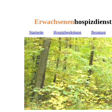
Erwachsenen
hospizdiens
Erwachsenen
hospizdiens
Startseite
Hospizbegleitung
Beratung