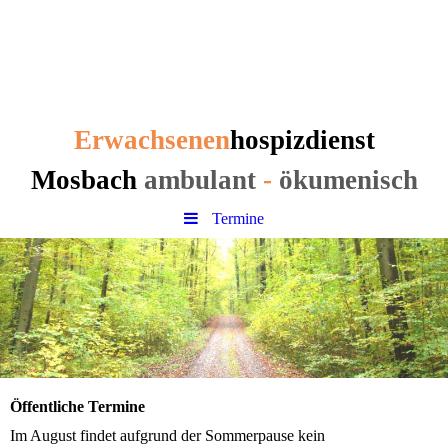
Erwachsenen
hospizdienst
Mosbach
Erwachsenen
hospizdienst
Mosbach
ambulant
-
ökumenisch
Termine
Öffentliche Termine
Im August findet aufgrund der Sommerpause kein