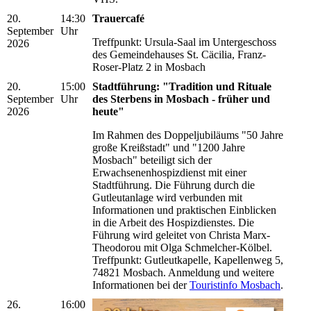
20.
14:30
Trauercafé
September
Uhr
Treffpunkt: Ursula-Saal im Untergeschoss
2026
des Gemeindehauses St. Cäcilia, Franz-
Roser-Platz 2 in Mosbach
20.
15:00
Stadtführung: "Tradition und Rituale
September
Uhr
des Sterbens in Mosbach - früher und
2026
heute"
Im Rahmen des Doppeljubiläums "50 Jahre
große Kreißstadt" und "1200 Jahre
Mosbach" beteiligt sich der
Erwachsenenhospizdienst mit einer
Stadtführung. Die Führung durch die
Gutleutanlage wird verbunden mit
Informationen und praktischen Einblicken
in die Arbeit des Hospizdienstes. Die
Führung wird geleitet von Christa Marx-
Theodorou mit Olga Schmelcher-Kölbel.
Treffpunkt: Gutleutkapelle, Kapellenweg 5,
74821 Mosbach. Anmeldung und weitere
Informationen bei der
Touristinfo Mosbach
.
26.
16:00