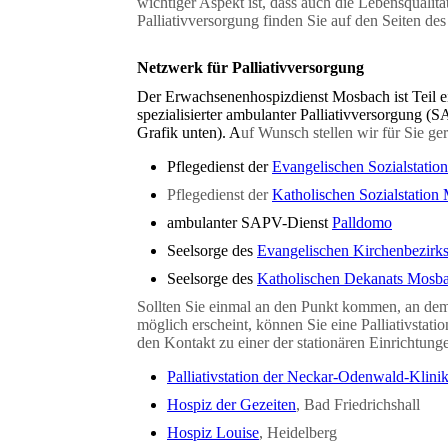
wichtiger Aspekt ist, dass auch die Lebensqualit
Palliativversorgung finden Sie auf den Seiten de
Netzwerk für Palliativversorgung
Der Erwachsenenhospizdienst Mosbach ist Teil ei
spezialisierter ambulanter Palliativversorgung 
Grafik unten). A
uf Wunsch stellen wir für Sie ge
Pflegedienst der
Evangelischen Sozialstati
Pflegedienst der
Katholischen Sozialstation
ambulanter SAPV-Dienst
Palldomo
Seelsorge des
Evangelischen Kirchenbezirk
Seelsorge des
Katholischen Dekanats Mosb
Sollten Sie einmal an den Punkt kommen, an dem
möglich erscheint, können Sie eine Palliativstati
den Kontakt zu einer der
stationären Einrichtun
Palliativstation der Neckar-Odenwald-Klini
Hospiz der Gezeiten
, Bad Friedrichshall
Hospiz Louise
, Heidelberg