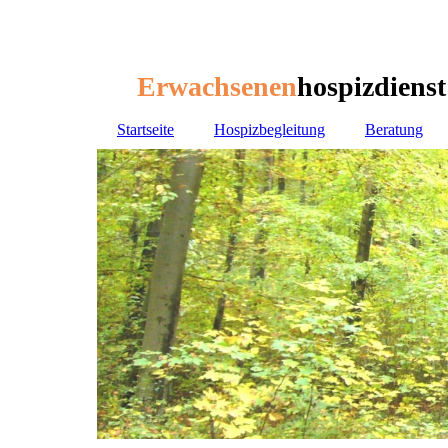
Erwachsenen
hospizdiens
Erwachsenen
hospizdiens
Startseite
Hospizbegleitung
Beratung