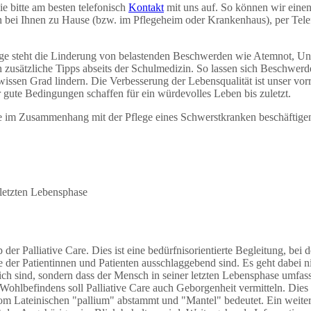
e bitte am besten telefonisch
Kontakt
mit uns auf. So können wir eine
nn bei Ihnen zu Hause (bzw. im Pflegeheim oder Krankenhaus), per Tel
lege steht die Linderung von belastenden Beschwerden wie Atemnot, Un
 zusätzliche Tipps abseits der Schulmedizin. So lassen sich Beschwerd
wissen Grad lindern. Die Verbesserung der Lebensqualität ist unser vor
gute Bedingungen schaffen für ein würdevolles Leben bis zuletzt.
Sie im Zusammenhang mit der Pflege eines Schwerstkranken beschäftige
letzten Lebensphase
er Palliative Care. Dies ist eine bedürfnisorientierte Begleitung, bei d
e der Patientinnen und Patienten ausschlaggebend sind. Es geht dabei n
ich sind, sondern dass der Mensch in seiner letzten Lebensphase umfas
hlbefindens soll Palliative Care auch Geborgenheit vermitteln. Dies
 vom Lateinischen "pallium" abstammt und "Mantel" bedeutet. Ein weite