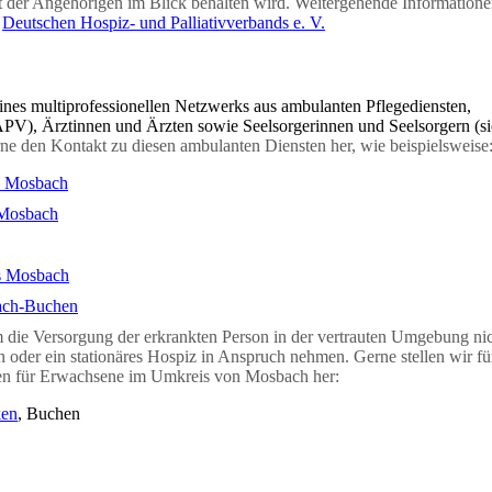
ät der Angehörigen im Blick behalten wird. Weitergehende Informatione
s
Deutschen Hospiz- und Palliativverbands e. V.
nes multiprofessionellen Netzwerks aus ambulanten Pflegediensten,
(SAPV), Ärztinnen und Ärzten sowie Seelsorgerinnen und Seelsorgern (s
rne den Kontakt zu diesen ambulanten Diensten her, wie beispielsweise
on Mosbach
 Mosbach
s Mosbach
ach-Buchen
 die Versorgung der erkrankten Person in der vertrauten Umgebung ni
on oder ein stationäres Hospiz in Anspruch nehmen. Gerne stellen wir fü
gen für Erwachsene im Umkreis von Mosbach her:
ken
, Buchen