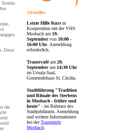
n Termin
efon
Aktuelles
Letzte Hilfe Kurs
in
ruhe,
Kooperation mit der VHS
en
Mosbach am
19.
rangiges
September
von
10:00 -
16:00 Uhr
. Anmeldung
erforderlich.
n. Diese
Trauercafé
am
20.
September
um
14:30 Uhr
im Ursula-Saal,
Gemeindehaus St. Cäcilia.
Stadtführung "Tradition
und Rituale des Sterbens
in Mosbach - früher und
heute"
- im Rahmen des
er die
Stadtjubiläums. Anmeldung
icht
und weitere Informationen
send
bei der
Touristinfo
 wird
Mosbach
.
rer