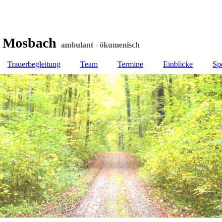
t Mosbach
t Mosbach
ambulant
-
ökumenisch
Trauerbegleitung
Team
Termine
Einblicke
Sp