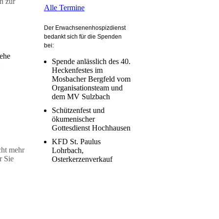
n zur
Alle Termine
Der Erwachsenenhospizdienst
bedankt sich für die Spenden
bei:
iehe
Spende anlässlich des 40.
:
Heckenfestes im
Mosbacher Bergfeld vom
Organisationsteam und
dem MV Sulzbach
Schützenfest und
ökumenischer
Gottesdienst Hochhausen
KFD St. Paulus
cht mehr
Lohrbach,
r Sie
Osterkerzenverkauf